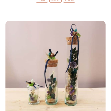
prix :

15,00 €
à
35,00 €