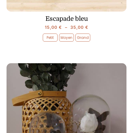
Escapade bleu
Plage
15,00
€
–
35,00
€
de
Petit
Moyen
Grand
prix :

15,00 €
à
35,00 €