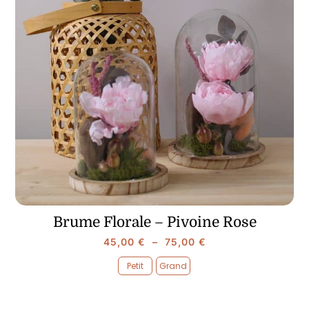
Brume Florale – Pivoine Rose
Plage
45,00
€
–
75,00
€
de
Petit
Grand
prix :

45,00 €
à