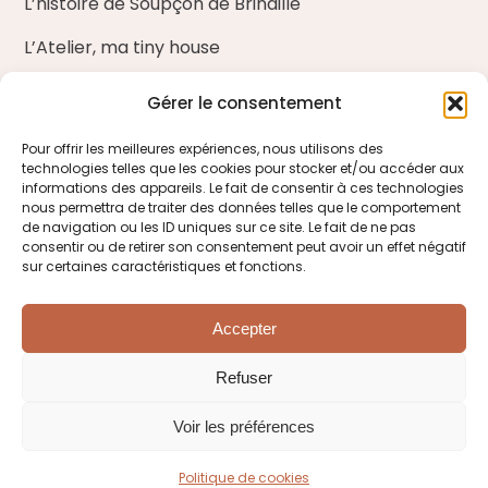
L’histoire de Soupçon de Brindille
L’Atelier, ma tiny house
Nos ateliers d’art floral
Gérer le consentement
Blog
Pour offrir les meilleures expériences, nous utilisons des
technologies telles que les cookies pour stocker et/ou accéder aux
Entreprises et fleuristes
informations des appareils. Le fait de consentir à ces technologies
nous permettra de traiter des données telles que le comportement
de navigation ou les ID uniques sur ce site. Le fait de ne pas
ME CONTACTER
consentir ou de retirer son consentement peut avoir un effet négatif
sur certaines caractéristiques et fonctions.
Venir à la boutique
Accepter
M’écrire
Refuser
Tél. : 06 85 65 32 64
Voir les préférences
Politique de cookies
CGV
Mentions légales
Politique de cookies
Conception Agence MéY