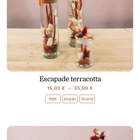
Escapade terracotta
Plage
15,00
€
–
35,00
€
de
Petit
Moyen
Grand
prix :

15,00 €
à
35,00 €