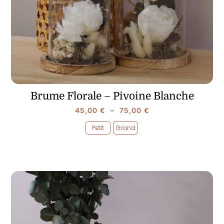
Brume Florale – Pivoine Blanche
Plage
45,00
€
–
75,00
€
de
Petit
Grand
prix :

45,00 €
à
75,00 €