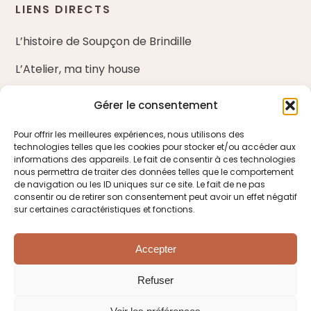
LIENS DIRECTS
L’histoire de Soupçon de Brindille
L’Atelier, ma tiny house
Nos ateliers d’art floral
Gérer le consentement
Blog
Pour offrir les meilleures expériences, nous utilisons des
technologies telles que les cookies pour stocker et/ou accéder aux
Entreprises et fleuristes
informations des appareils. Le fait de consentir à ces technologies
nous permettra de traiter des données telles que le comportement
de navigation ou les ID uniques sur ce site. Le fait de ne pas
ME CONTACTER
consentir ou de retirer son consentement peut avoir un effet négatif
sur certaines caractéristiques et fonctions.
Venir à la boutique
Accepter
M’écrire
Refuser
Tél. : 06 85 65 32 64