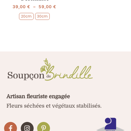
Plage
39,00
€
–
59,00
€
de
20cm
30cm
prix :

39,00 €
à
59,00 €
Artisan fleuriste engagée
Fleurs séchées et végétaux stabilisés.