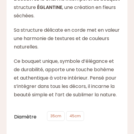
45,00 €
structure
ÉGLANTINE
, une création en fleurs
à
séchées.
59,00 €
Sa structure délicate en corde met en valeur
une harmonie de textures et de couleurs
naturelles.
Ce bouquet unique, symbole d’élégance et
de durabilité, apporte une touche bohème
et authentique à votre intérieur. Pensé pour
s’intégrer dans tous les décors, il incarne la
beauté simple et l’art de sublimer la nature.

35cm
45cm
Diamètre