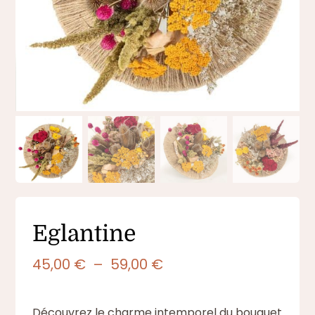
Eglantine
Plage
45,00
€
–
59,00
€
de
prix :
Découvrez le charme intemporel du bouquet