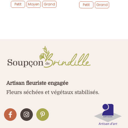
de
prix :


Petit
Moyen
Grand
Petit
Grand
prix :
15,00


25,00 €
à
à
32,00
29,00 €
Artisan fleuriste engagée
Fleurs séchées et végétaux stabilisés.