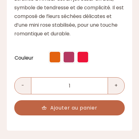
symbole de tendresse et de complicité. Il est
composé de fleurs séchées délicates et
d’une mini rose stabilisée, pour une touche
romantique et durable.
Couleur

quantité
de
Étreinte
Ajouter au panier
d’Amour