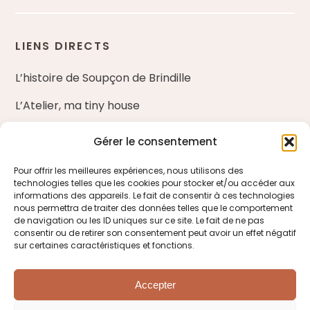
LIENS DIRECTS
L’histoire de Soupçon de Brindille
L’Atelier, ma tiny house
Nos ateliers d’art floral
Gérer le consentement
Blog
Pour offrir les meilleures expériences, nous utilisons des
technologies telles que les cookies pour stocker et/ou accéder aux
Entreprises et fleuristes
informations des appareils. Le fait de consentir à ces technologies
nous permettra de traiter des données telles que le comportement
de navigation ou les ID uniques sur ce site. Le fait de ne pas
ME CONTACTER
consentir ou de retirer son consentement peut avoir un effet négatif
sur certaines caractéristiques et fonctions.
Venir à la boutique
Accepter
M’écrire