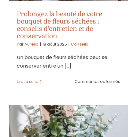
Prolongez la beauté de votre
bouquet de fleurs séchées :
conseils d’entretien et de
conservation
Par
Aurélia
|
18 août 2025
|
Conseils
Un bouquet de fleurs séchées peut se
conserver entre un [...]
sur
Lire la suite
Commentaires fermés
Prolong
la
beauté
de
votre
bouquet
de