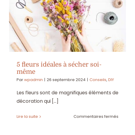
culture,
récolte
et
conserv
de
cette
plante
élégant
5 fleurs idéales à sécher soi-
même
Par
wpadmin
|
26 septembre 2024
|
Conseils
,
DIY
Les fleurs sont de magnifiques éléments de
décoration qui [...]
sur
Lire la suite
Commentaires fermés
5
fleurs