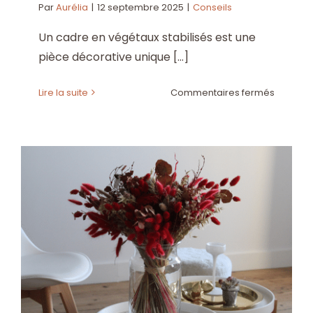
Par
Aurélia
|
12 septembre 2025
|
Conseils
Un cadre en végétaux stabilisés est une
pièce décorative unique [...]
sur
Lire la suite
Commentaires fermés
Comme
entreten
et
conserv
votre
cadre
en
végétau
stabilisé
?