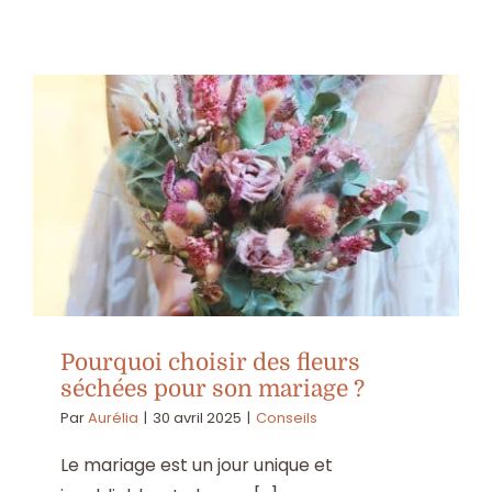
La
pivoine
:
la
fleur
emblém
de
la
Fête
des
Mères
Pourquoi choisir des fleurs
séchées pour son mariage ?
Par
Aurélia
|
30 avril 2025
|
Conseils
Le mariage est un jour unique et