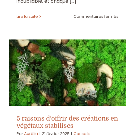
inoubliable, et chaque [...]
sur
Lire la suite
Commentaires fermés
Pourquo
choisir
des
fleurs
séchée
pour
son
mariag
?
5 raisons d’offrir des créations en
végétaux stabilisés
Par
Aurélia
|
21 février 2025
|
Conseils