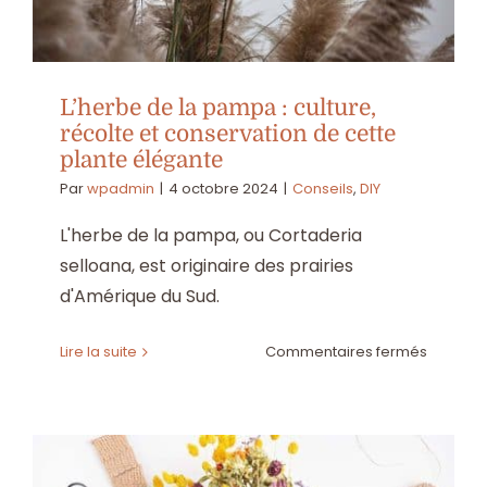
L’herbe de la pampa : culture,
récolte et conservation de cette
plante élégante
Par
wpadmin
|
4 octobre 2024
|
Conseils
,
DIY
L'herbe de la pampa, ou Cortaderia
selloana, est originaire des prairies
d'Amérique du Sud.
sur
Lire la suite
Commentaires fermés
L’herbe
de
la
pampa
: