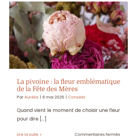
les
plus
utilisées
en
séchés
et
en
stabilisé
La pivoine : la fleur emblématique
de la Fête des Mères
Par
Aurélia
|
6 mai 2025
|
Conseils
Quand vient le moment de choisir une fleur
pour dire [...]
sur
Lire la suite
Commentaires fermés