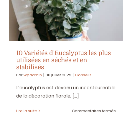
fleurs
séchée
:
conseils
d’entret
et
de
conserv
10 Variétés d’Eucalyptus les plus
utilisées en séchés et en
stabilisés
Par
wpadmin
|
30 juillet 2025
|
Conseils
L’eucalyptus est devenu un incontournable
de la décoration florale, [...]
sur
Lire la suite
Commentaires fermés
10
Variétés
d’Eucaly