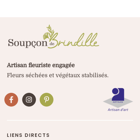
idéales
à
sécher
soi-
même
Artisan fleuriste engagée
Fleurs séchées et végétaux stabilisés.
LIENS DIRECTS