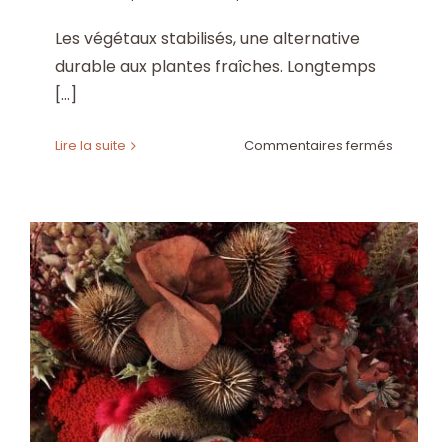
Les végétaux stabilisés, une alternative
durable aux plantes fraîches. Longtemps
[...]
sur
Lire la suite
Commentaires fermés
5
raisons
d’offrir
des
création
en
végétau
stabilisé