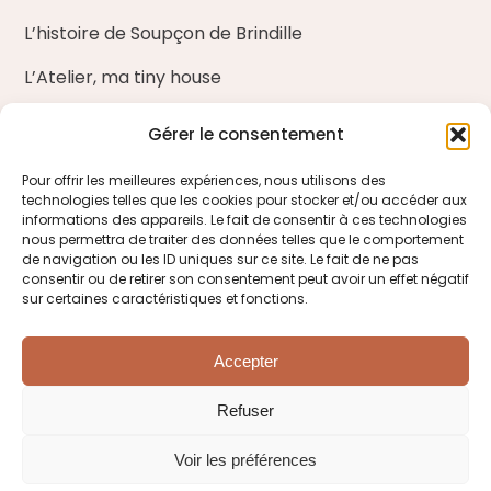
L’histoire de Soupçon de Brindille
L’Atelier, ma tiny house
Nos ateliers d’art floral
Gérer le consentement
Blog
Pour offrir les meilleures expériences, nous utilisons des
technologies telles que les cookies pour stocker et/ou accéder aux
Entreprises et fleuristes
informations des appareils. Le fait de consentir à ces technologies
nous permettra de traiter des données telles que le comportement
de navigation ou les ID uniques sur ce site. Le fait de ne pas
ME CONTACTER
consentir ou de retirer son consentement peut avoir un effet négatif
sur certaines caractéristiques et fonctions.
Venir à la boutique
Accepter
M’écrire
Refuser
Tél. : 06 85 65 32 64
Voir les préférences
Politique de cookies
CGV
Mentions légales