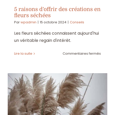
5 raisons d’offrir des créations en
fleurs séchées
Par
wpadmin
|
15 octobre 2024
|
Conseils
Les fleurs séchées connaissent aujourd'hui
un véritable regain d'intérêt.
sur
Lire la suite
Commentaires fermés
5
raisons
d’offrir
des
création
en
fleurs
séchée