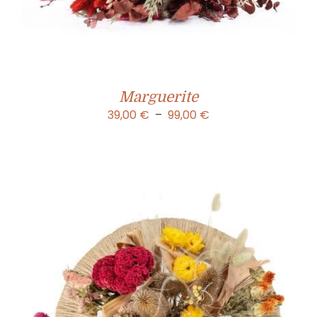
Marguerite
Plage
39,00
€
–
99,00
€
de
prix :
39,00 €
à
99,00 €