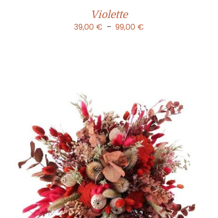
Violette
Plage
39,00
€
–
99,00
€
de
prix :
39,00 €
à
99,00 €