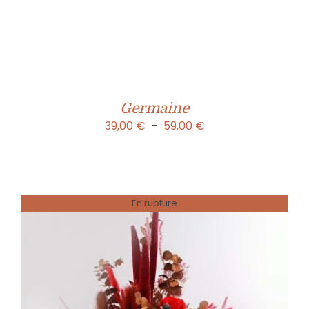
Germaine
Plage
39,00
€
–
59,00
€
de
prix :
39,00 €
à
En rupture
59,00 €