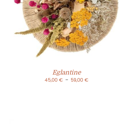
Eglantine
Plage
45,00
€
–
59,00
€
de
prix :
45,00 €
à
59,00 €