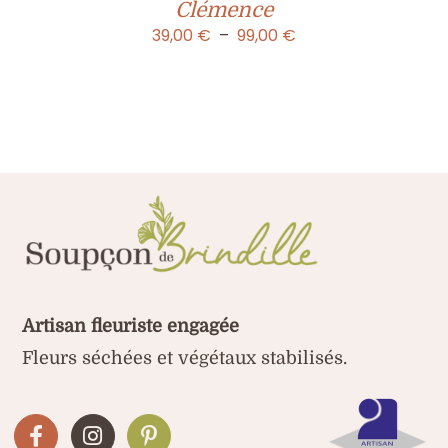
Clémence
Plage
39,00
€
–
99,00
€
de
prix :
39,00 €
à
99,00 €
Artisan fleuriste engagée
Fleurs séchées et végétaux stabilisés.