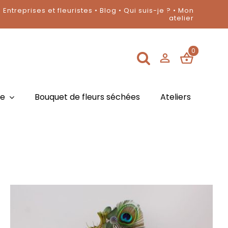
Entreprises et fleuristes
•
Blog
•
Qui suis-je ?
•
Mon
atelier
0
ge
Bouquet de fleurs séchées
Ateliers