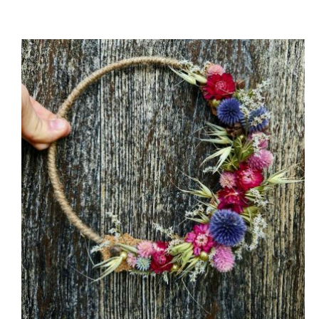
prix :
25,00 €
à
29,00 €