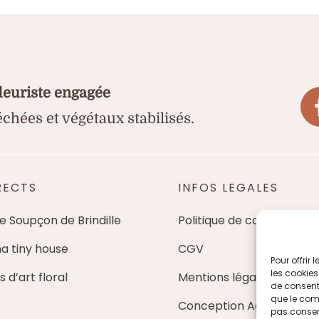
75,00 €
fleuriste engagée
échées et végétaux stabilisés.
RECTS
INFOS LEGALES
de Soupçon de Brindille
Politique de cookies
ma tiny house
CGV
Pour offrir
les cookies
s d’art floral
Mentions légales
de consenti
que le comp
Conception Agence MéY
pas consent