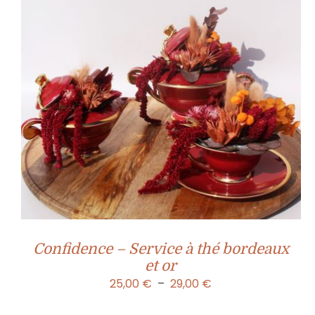
Confidence – Service à thé bordeaux
et or
Plage
25,00
€
–
29,00
€
de