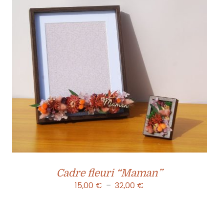
Cadre fleuri “Maman”
Plage
15,00
€
–
32,00
€
de
prix :