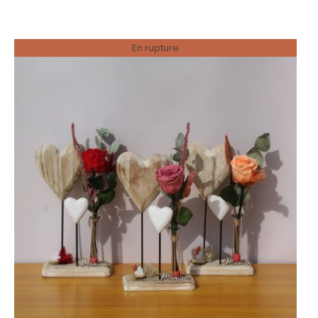
23,00 €
à
En rupture
45,00 €