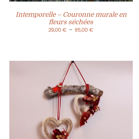
Intemporelle – Couronne murale en
fleurs séchées
Plage
29,00
€
–
95,00
€
de
prix :
29,00 €
à
95,00 €