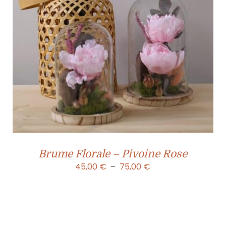
Brume Florale – Pivoine Rose
Plage
45,00
€
–
75,00
€
de
prix :
45,00 €
à