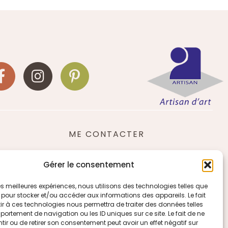
ME CONTACTER
Venir à la boutique
Gérer le consentement
M’écrire
 les meilleures expériences, nous utilisons des technologies telles que
 pour stocker et/ou accéder aux informations des appareils. Le fait
Tél. : 06 85 65 32 64
r à ces technologies nous permettra de traiter des données telles
ortement de navigation ou les ID uniques sur ce site. Le fait de ne
ir ou de retirer son consentement peut avoir un effet négatif sur