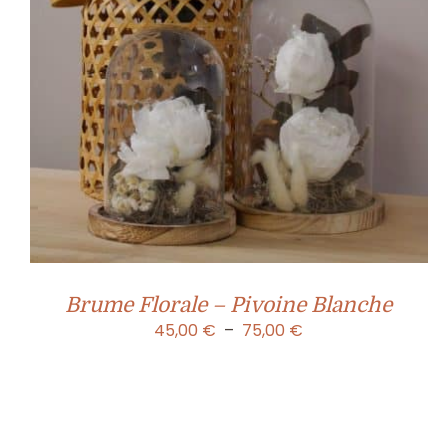
Brume Florale – Pivoine Blanche
Plage
45,00
€
–
75,00
€
de
prix :
45,00 €
à