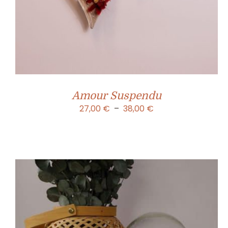
Amour Suspendu
Plage
27,00
€
–
38,00
€
de
prix :
27,00 €
à
38,00 €