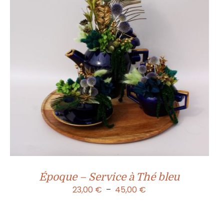
Époque – Service à Thé bleu
Plage
23,00
€
–
45,00
€
de
prix :