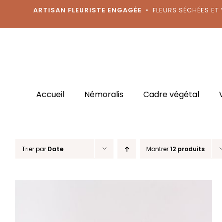
Passer
ARTISAN FLEURISTE ENGAGÉE
• FLEURS SÉCHÉES ET 
au
contenu
Accueil
Némoralis
Cadre végétal
Trier par
Date
Montrer
12 produits