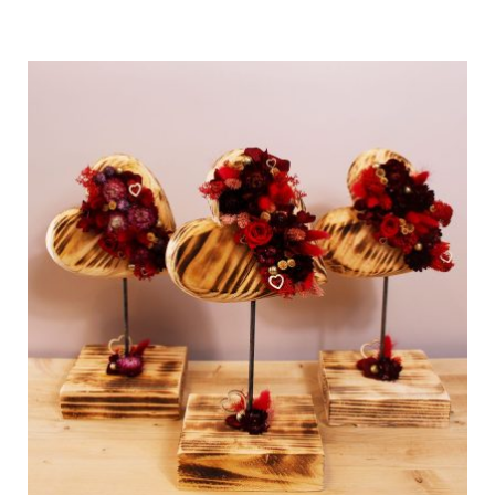
15,00 €
à
32,00 €